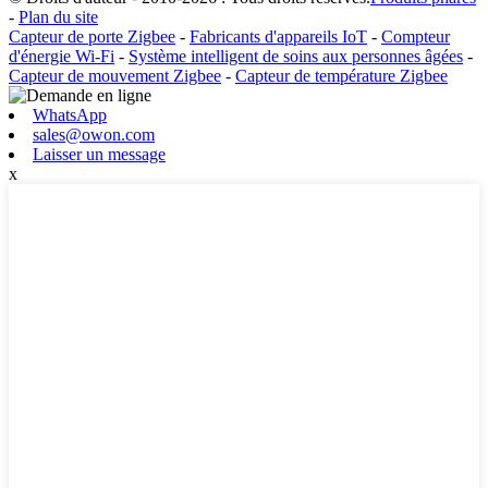
-
Plan du site
Capteur de porte Zigbee
-
Fabricants d'appareils IoT
-
Compteur
d'énergie Wi-Fi
-
Système intelligent de soins aux personnes âgées
-
Capteur de mouvement Zigbee
-
Capteur de température Zigbee
WhatsApp
sales@owon.com
Laisser un message
x