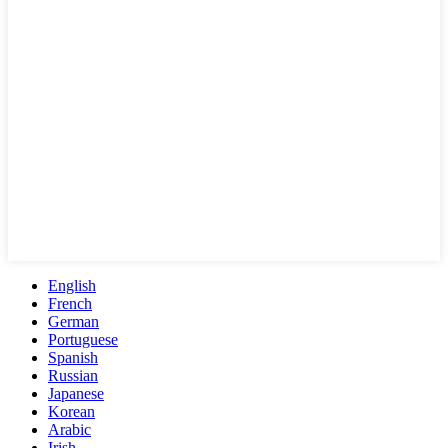
English
French
German
Portuguese
Spanish
Russian
Japanese
Korean
Arabic
Irish