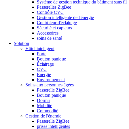
Système de gestion technique du bâtiment sans fil
Passerelles ZigBee
Contrôle CVC
Gestion intelligente de l'énergie
Contrôleur d'éclairage
Sécurité et capteurs
Accessoires
soins de santé
Solution
Hôtel intelligent
Porte
Bouton panique
Éclairage
CVC
Énergie
Environnement
Soins aux personnes âgées
Passerelle ZigBee
Bouton panique
Dormir
Mobilité
Commodité
Gestion de l'énergie
Passerelle ZigBee
prises intelligentes