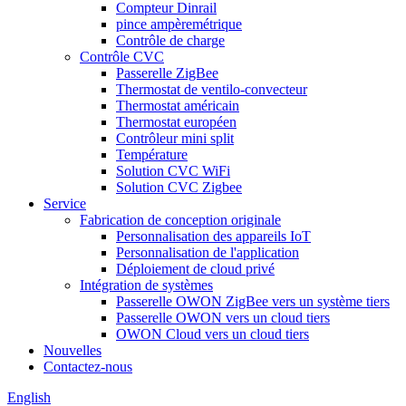
Compteur Dinrail
pince ampèremétrique
Contrôle de charge
Contrôle CVC
Passerelle ZigBee
Thermostat de ventilo-convecteur
Thermostat américain
Thermostat européen
Contrôleur mini split
Température
Solution CVC WiFi
Solution CVC Zigbee
Service
Fabrication de conception originale
Personnalisation des appareils IoT
Personnalisation de l'application
Déploiement de cloud privé
Intégration de systèmes
Passerelle OWON ZigBee vers un système tiers
Passerelle OWON vers un cloud tiers
OWON Cloud vers un cloud tiers
Nouvelles
Contactez-nous
English