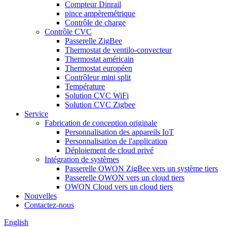
Compteur Dinrail
pince ampèremétrique
Contrôle de charge
Contrôle CVC
Passerelle ZigBee
Thermostat de ventilo-convecteur
Thermostat américain
Thermostat européen
Contrôleur mini split
Température
Solution CVC WiFi
Solution CVC Zigbee
Service
Fabrication de conception originale
Personnalisation des appareils IoT
Personnalisation de l'application
Déploiement de cloud privé
Intégration de systèmes
Passerelle OWON ZigBee vers un système tiers
Passerelle OWON vers un cloud tiers
OWON Cloud vers un cloud tiers
Nouvelles
Contactez-nous
English