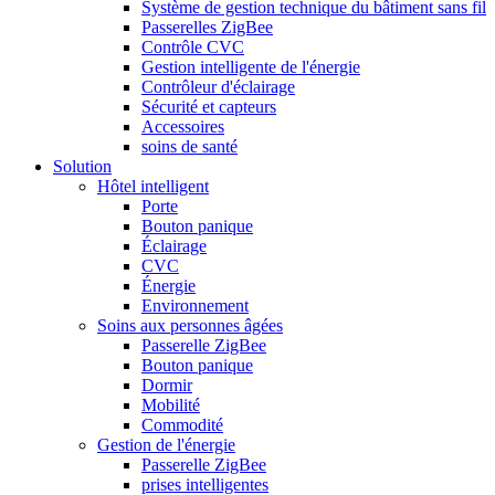
Système de gestion technique du bâtiment sans fil
Passerelles ZigBee
Contrôle CVC
Gestion intelligente de l'énergie
Contrôleur d'éclairage
Sécurité et capteurs
Accessoires
soins de santé
Solution
Hôtel intelligent
Porte
Bouton panique
Éclairage
CVC
Énergie
Environnement
Soins aux personnes âgées
Passerelle ZigBee
Bouton panique
Dormir
Mobilité
Commodité
Gestion de l'énergie
Passerelle ZigBee
prises intelligentes