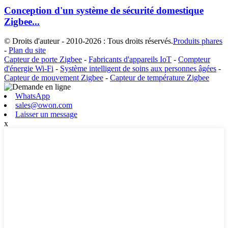
Conception d'un système de sécurité domestique
Zigbee...
© Droits d'auteur - 2010-2026 : Tous droits réservés.
Produits phares
-
Plan du site
Capteur de porte Zigbee
-
Fabricants d'appareils IoT
-
Compteur
d'énergie Wi-Fi
-
Système intelligent de soins aux personnes âgées
-
Capteur de mouvement Zigbee
-
Capteur de température Zigbee
WhatsApp
sales@owon.com
Laisser un message
x