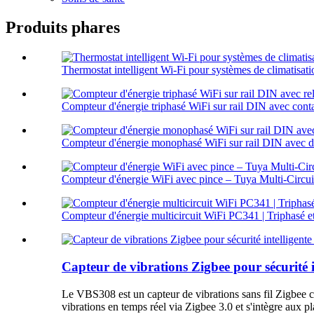
Produits phares
Thermostat intelligent Wi-Fi pour systèmes de climatis
Compteur d'énergie triphasé WiFi sur rail DIN avec conta
Compteur d'énergie monophasé WiFi sur rail DIN avec do
Compteur d'énergie WiFi avec pince – Tuya Multi-Circui
Compteur d'énergie multicircuit WiFi PC341 | Triphasé et
Capteur de vibrations Zigbee pour sécurité 
Le VBS308 est un capteur de vibrations sans fil Zigbee con
vibrations en temps réel via Zigbee 3.0 et s'intègre aux