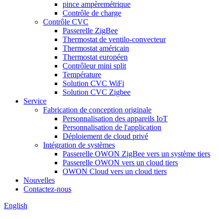
pince ampèremétrique
Contrôle de charge
Contrôle CVC
Passerelle ZigBee
Thermostat de ventilo-convecteur
Thermostat américain
Thermostat européen
Contrôleur mini split
Température
Solution CVC WiFi
Solution CVC Zigbee
Service
Fabrication de conception originale
Personnalisation des appareils IoT
Personnalisation de l'application
Déploiement de cloud privé
Intégration de systèmes
Passerelle OWON ZigBee vers un système tiers
Passerelle OWON vers un cloud tiers
OWON Cloud vers un cloud tiers
Nouvelles
Contactez-nous
English